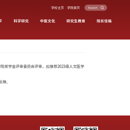
教育教学
医学人文学院江育仁奖学金评选公示
发布时间：2024-11-04
浏览次数：
444
本着“公开、公平、公正”的原则，经本人申请、学院奖
日至11月6日。
公示期间如有异议，可通过来电反映。