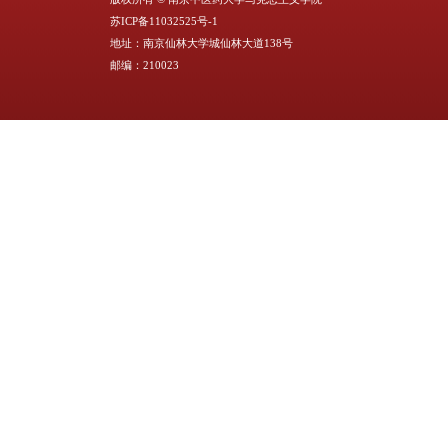
联系人：
胡老师
版权所有 © 南京中医药大学马克思主义学
苏ICP备11032525号-1
地址：南京仙林大学城仙林大道138号
邮编：210023