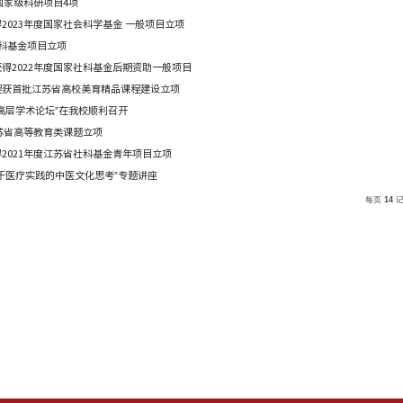
我院2018年以来新增国家级科研项目
我院2021年以来新增省部级科研项目
马克思主义学院·医学人文学院举办中医药文化系列讲座
中医文化研究院举办中医文化系列讲座第六十二讲 ——坚定中
喜报：我院2024年立项教育部人文社科、省社科项目4项
喜报：我院2024年共立项国家级科研项目4项
喜报：我院王皓副教授获得2023年度国家社会科学基金 一般项
我院3个项目获批江苏省社科基金项目立项
喜报：我院林合华副教授获得2022年度国家社科基金后期资助
我院《中国传统音乐》课程获首批江苏省高校美育精品课程建设
“中医药文化国际传播认同高层学术论坛”在我校顺利召开
我院二项课题获2021年江苏省高等教育类课题立项
喜讯：我院刘振副教授获得2021年度江苏省社科基金青年项目